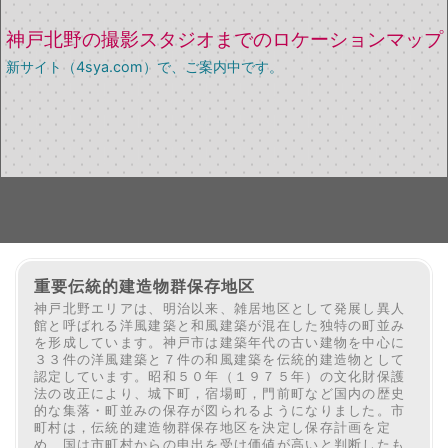
神戸北野の撮影スタジオまでのロケーションマップ
新サイト（4sya.com）で、ご案内中です。
重要伝統的建造物群保存地区
神戸北野エリアは、明治以来、雑居地区として発展し異人
館と呼ばれる洋風建築と和風建築が混在した独特の町並み
を形成しています。神戸市は建築年代の古い建物を中心に
３３件の洋風建築と７件の和風建築を伝統的建造物として
認定しています。昭和５０年（１９７５年）の文化財保護
法の改正により、城下町，宿場町，門前町など国内の歴史
的な集落・町並みの保存が図られるようになりました。市
町村は，伝統的建造物群保存地区を決定し保存計画を定
め、国は市町村からの申出を受け価値が高いと判断したも